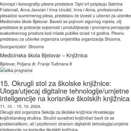
Koncept i koreografiju plesne predstave
Tajni vrt
potpisuju Sabrina
Fraternali, Anna Javoran i Irma Unušić. Irma i Anna, profesionalne
plesačice suvremenog plesa, predstavu će izvesti u učionici za učenike
Medicinske škole Bjelovar. Baveći se pojmom sigurnog mjesta, cilj
predstave je poticanje svjesnosti i produbljivanje i promjena percepcije
svakodnevnog prostora kod mlade publike iznad 14 godina. Plesnu
predstavu za učenike organizira umjetnička organizacija Shooma.
Suorganizator: Shooma
Medicinska škola Bjelovar – Knjižnica
Bjelovar, Poljana dr. Franje Tuđmana 8
15. Okrugli stol za školske knjižnice:
Uloga/utjecaj digitalne tehnologije/umjetne
inteligencije na korisnike školskih knjižnica
11. 10. - 15. 10. 2024.
Okrugli stol organizira Sekcija za školske knjižnice Hrvatskoga
knjižničarskog društva. Stručni suradnici knjižničari bavit će se
problematikom, ali i pozitivnom stranom digitalnih tehnologija/umjetne
inteligencije na korisnike školskih knjižnica.