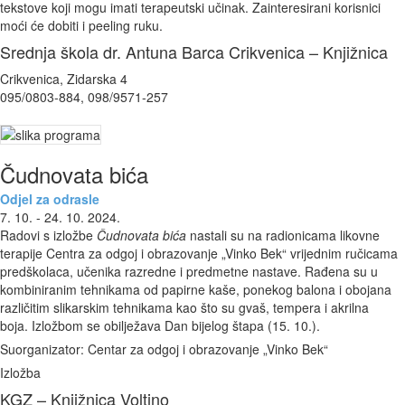
tekstove koji mogu imati terapeutski učinak. Zainteresirani korisnici
moći će dobiti i peeling ruku.
Srednja škola dr. Antuna Barca Crikvenica – Knjižnica
Crikvenica, Zidarska 4
095/0803-884, 098/9571-257
Čudnovata bića
Odjel za odrasle
7. 10. - 24. 10. 2024.
Radovi s izložbe
Čudnovata bića
nastali su na radionicama likovne
terapije Centra za odgoj i obrazovanje „Vinko Bek“ vrijednim ručicama
predškolaca, učenika razredne i predmetne nastave. Rađena su u
kombiniranim tehnikama od papirne kaše, ponekog balona i obojana
različitim slikarskim tehnikama kao što su gvaš, tempera i akrilna
boja. Izložbom se obilježava Dan bijelog štapa (15. 10.).
Suorganizator: Centar za odgoj i obrazovanje „Vinko Bek“
Izložba
KGZ – Knjižnica Voltino