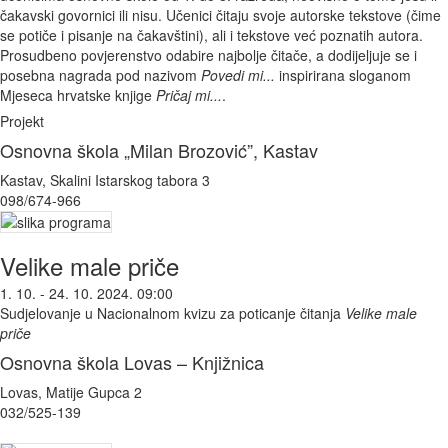
čakavski govornici ili nisu. Učenici čitaju svoje autorske tekstove (čime
se potiče i pisanje na čakavštini), ali i tekstove već poznatih autora.
Prosudbeno povjerenstvo odabire najbolje čitače, a dodijeljuje se i
posebna nagrada pod nazivom
Povedi mi...
inspirirana sloganom
Mjeseca hrvatske knjige
Pričaj mi...
.
Projekt
Osnovna škola „Milan Brozović”, Kastav
Kastav, Skalini Istarskog tabora 3
098/674-966
Velike male priče
1. 10. - 24. 10. 2024. 09:00
Sudjelovanje u Nacionalnom kvizu za poticanje čitanja
Velike male
priče
Osnovna škola Lovas – Knjižnica
Lovas, Matije Gupca 2
032/525-139