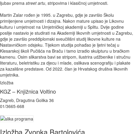
ljubav prema
street artu
, stripovima i klasičnoj umjetnosti.
Martin Zalar rođen je 1995. u Zagrebu, gdje je završio Školu
primijenjene umjetnosti i dizajna. Nakon mature upisao je Likovnu
kulturu i umjetnost na Umjetničkoj akademiji u Splitu. Dvije godine
poslije nastavio je studirati na Akademiji likovnih umjetnosti u Zagrebu,
gdje je završio preddiplomski sveučilišni studij likovne kulture na
Nastavničkom odsjeku. Tijekom studija pohađao je ljetni tečaj u
Klesarskoj školi Pučišća na Braču i tamo izradio skulpturu u bračkom
kamenu. Osim slikarstva bavi se stripom, ilustrira udžbenike i stručnu
literaturu, beletristiku za djecu i mlade, oslikava scenografiju i plakate
za kazališne predstave. Od 2022. član je Hrvatskog društva likovnih
umjetnika.
Izložba
KGZ – Knjižnica Voltino
Zagreb, Dragutina Golika 36
01/3665-668
Izložba Zvonka Bartolovića