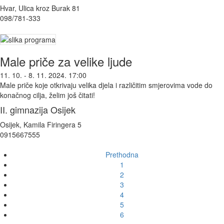
Hvar, Ulica kroz Burak 81
098/781-333
Male priče za velike ljude
11. 10. - 8. 11. 2024. 17:00
Male priče koje otkrivaju velika djela i različitim smjerovima vode do
konačnog cilja, želim još čitati!
II. gimnazija Osijek
Osijek, Kamila Firingera 5
0915667555
Prethodna
1
2
3
4
5
6