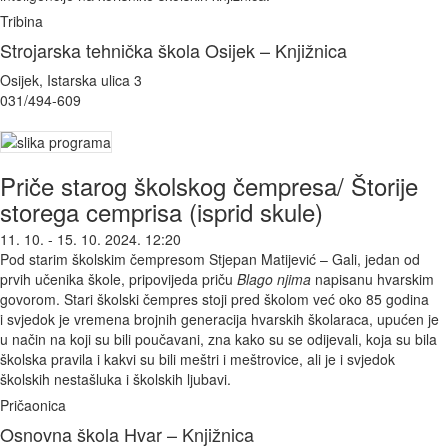
Tribina
Strojarska tehnička škola Osijek – Knjižnica
Osijek, Istarska ulica 3
031/494-609
Priče starog školskog čempresa/ Štorije
storega cemprisa (isprid skule)
11. 10. - 15. 10. 2024. 12:20
Pod starim školskim čempresom Stjepan Matijević – Gali, jedan od
prvih učenika škole, pripovijeda priču
Blago njima
napisanu hvarskim
govorom. Stari školski čempres stoji pred školom već oko 85 godina
i svjedok je vremena brojnih generacija hvarskih školaraca, upućen je
u način na koji su bili poučavani, zna kako su se odijevali, koja su bila
školska pravila i kakvi su bili meštri i meštrovice, ali je i svjedok
školskih nestašluka i školskih ljubavi.
Pričaonica
Osnovna škola Hvar – Knjižnica