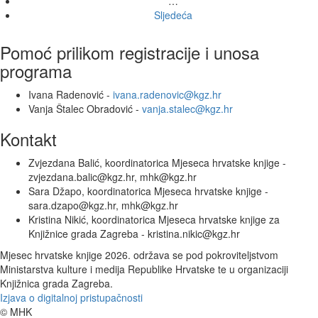
…
Sljedeća
Pomoć prilikom registracije i unosa
programa
Ivana Radenović -
ivana.radenovic@kgz.hr
Vanja Štalec Obradović -
vanja.stalec@kgz.hr
Kontakt
Zvjezdana Balić, koordinatorica Mjeseca hrvatske knjige -
zvjezdana.balic@kgz.hr, mhk@kgz.hr
Sara Džapo, koordinatorica Mjeseca hrvatske knjige -
sara.dzapo@kgz.hr, mhk@kgz.hr
Kristina Nikić, koordinatorica Mjeseca hrvatske knjige za
Knjižnice grada Zagreba - kristina.nikic@kgz.hr
Mjesec hrvatske knjige 2026. održava se pod pokroviteljstvom
Ministarstva kulture i medija Republike Hrvatske te u organizaciji
Knjižnica grada Zagreba.
Izjava o digitalnoj pristupačnosti
© MHK