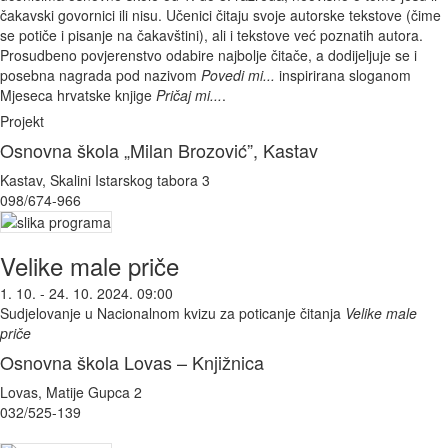
čakavski govornici ili nisu. Učenici čitaju svoje autorske tekstove (čime
se potiče i pisanje na čakavštini), ali i tekstove već poznatih autora.
Prosudbeno povjerenstvo odabire najbolje čitače, a dodijeljuje se i
posebna nagrada pod nazivom
Povedi mi...
inspirirana sloganom
Mjeseca hrvatske knjige
Pričaj mi...
.
Projekt
Osnovna škola „Milan Brozović”, Kastav
Kastav, Skalini Istarskog tabora 3
098/674-966
Velike male priče
1. 10. - 24. 10. 2024. 09:00
Sudjelovanje u Nacionalnom kvizu za poticanje čitanja
Velike male
priče
Osnovna škola Lovas – Knjižnica
Lovas, Matije Gupca 2
032/525-139