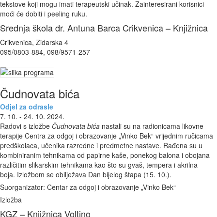
tekstove koji mogu imati terapeutski učinak. Zainteresirani korisnici
moći će dobiti i peeling ruku.
Srednja škola dr. Antuna Barca Crikvenica – Knjižnica
Crikvenica, Zidarska 4
095/0803-884, 098/9571-257
Čudnovata bića
Odjel za odrasle
7. 10. - 24. 10. 2024.
Radovi s izložbe
Čudnovata bića
nastali su na radionicama likovne
terapije Centra za odgoj i obrazovanje „Vinko Bek“ vrijednim ručicama
predškolaca, učenika razredne i predmetne nastave. Rađena su u
kombiniranim tehnikama od papirne kaše, ponekog balona i obojana
različitim slikarskim tehnikama kao što su gvaš, tempera i akrilna
boja. Izložbom se obilježava Dan bijelog štapa (15. 10.).
Suorganizator: Centar za odgoj i obrazovanje „Vinko Bek“
Izložba
KGZ – Knjižnica Voltino