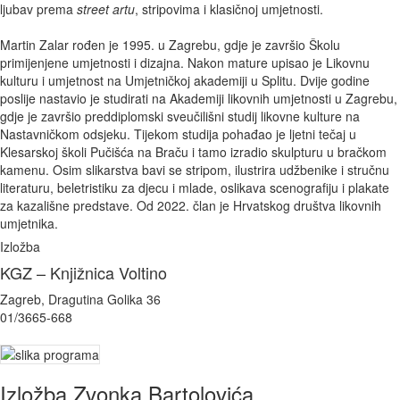
ljubav prema
street artu
, stripovima i klasičnoj umjetnosti.
Martin Zalar rođen je 1995. u Zagrebu, gdje je završio Školu
primijenjene umjetnosti i dizajna. Nakon mature upisao je Likovnu
kulturu i umjetnost na Umjetničkoj akademiji u Splitu. Dvije godine
poslije nastavio je studirati na Akademiji likovnih umjetnosti u Zagrebu,
gdje je završio preddiplomski sveučilišni studij likovne kulture na
Nastavničkom odsjeku. Tijekom studija pohađao je ljetni tečaj u
Klesarskoj školi Pučišća na Braču i tamo izradio skulpturu u bračkom
kamenu. Osim slikarstva bavi se stripom, ilustrira udžbenike i stručnu
literaturu, beletristiku za djecu i mlade, oslikava scenografiju i plakate
za kazališne predstave. Od 2022. član je Hrvatskog društva likovnih
umjetnika.
Izložba
KGZ – Knjižnica Voltino
Zagreb, Dragutina Golika 36
01/3665-668
Izložba Zvonka Bartolovića