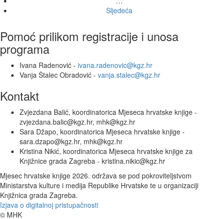
…
Sljedeća
Pomoć prilikom registracije i unosa
programa
Ivana Radenović -
ivana.radenovic@kgz.hr
Vanja Štalec Obradović -
vanja.stalec@kgz.hr
Kontakt
Zvjezdana Balić, koordinatorica Mjeseca hrvatske knjige -
zvjezdana.balic@kgz.hr, mhk@kgz.hr
Sara Džapo, koordinatorica Mjeseca hrvatske knjige -
sara.dzapo@kgz.hr, mhk@kgz.hr
Kristina Nikić, koordinatorica Mjeseca hrvatske knjige za
Knjižnice grada Zagreba - kristina.nikic@kgz.hr
Mjesec hrvatske knjige 2026. održava se pod pokroviteljstvom
Ministarstva kulture i medija Republike Hrvatske te u organizaciji
Knjižnica grada Zagreba.
Izjava o digitalnoj pristupačnosti
© MHK