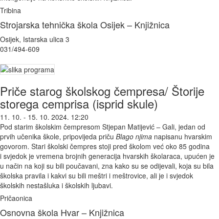
Tribina
Strojarska tehnička škola Osijek – Knjižnica
Osijek, Istarska ulica 3
031/494-609
Priče starog školskog čempresa/ Štorije
storega cemprisa (isprid skule)
11. 10. - 15. 10. 2024. 12:20
Pod starim školskim čempresom Stjepan Matijević – Gali, jedan od
prvih učenika škole, pripovijeda priču
Blago njima
napisanu hvarskim
govorom. Stari školski čempres stoji pred školom već oko 85 godina
i svjedok je vremena brojnih generacija hvarskih školaraca, upućen je
u način na koji su bili poučavani, zna kako su se odijevali, koja su bila
školska pravila i kakvi su bili meštri i meštrovice, ali je i svjedok
školskih nestašluka i školskih ljubavi.
Pričaonica
Osnovna škola Hvar – Knjižnica