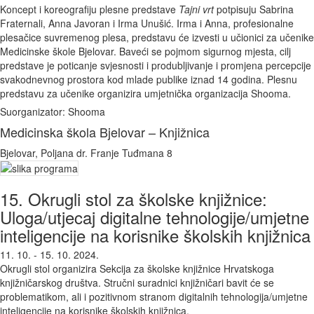
Koncept i koreografiju plesne predstave
Tajni vrt
potpisuju Sabrina
Fraternali, Anna Javoran i Irma Unušić. Irma i Anna, profesionalne
plesačice suvremenog plesa, predstavu će izvesti u učionici za učenike
Medicinske škole Bjelovar. Baveći se pojmom sigurnog mjesta, cilj
predstave je poticanje svjesnosti i produbljivanje i promjena percepcije
svakodnevnog prostora kod mlade publike iznad 14 godina. Plesnu
predstavu za učenike organizira umjetnička organizacija Shooma.
Suorganizator: Shooma
Medicinska škola Bjelovar – Knjižnica
Bjelovar, Poljana dr. Franje Tuđmana 8
15. Okrugli stol za školske knjižnice:
Uloga/utjecaj digitalne tehnologije/umjetne
inteligencije na korisnike školskih knjižnica
11. 10. - 15. 10. 2024.
Okrugli stol organizira Sekcija za školske knjižnice Hrvatskoga
knjižničarskog društva. Stručni suradnici knjižničari bavit će se
problematikom, ali i pozitivnom stranom digitalnih tehnologija/umjetne
inteligencije na korisnike školskih knjižnica.