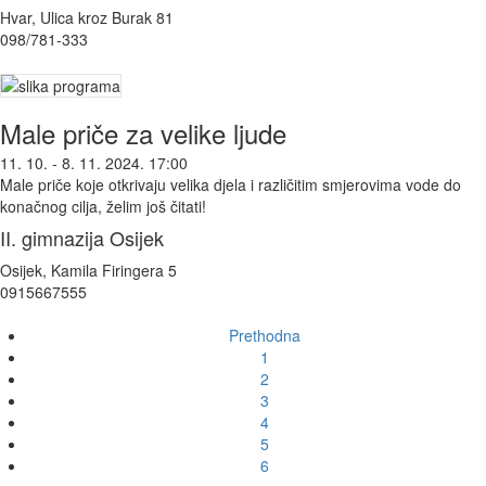
Hvar, Ulica kroz Burak 81
098/781-333
Male priče za velike ljude
11. 10. - 8. 11. 2024. 17:00
Male priče koje otkrivaju velika djela i različitim smjerovima vode do
konačnog cilja, želim još čitati!
II. gimnazija Osijek
Osijek, Kamila Firingera 5
0915667555
Prethodna
1
2
3
4
5
6