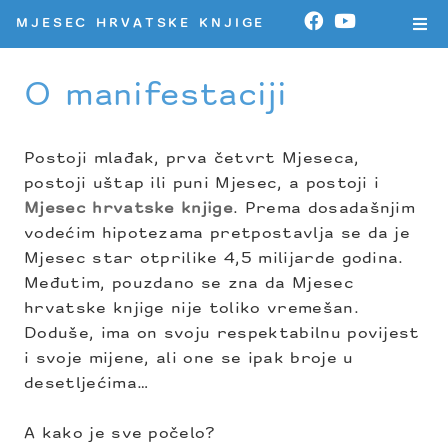
MJESEC HRVATSKE KNJIGE
O manifestaciji
Postoji mlađak, prva četvrt Mjeseca,
postoji uštap ili puni Mjesec, a postoji i
Mjesec hrvatske knjige
. Prema dosadašnjim
vodećim hipotezama pretpostavlja se da je
Mjesec star otprilike 4,5 milijarde godina.
Međutim, pouzdano se zna da Mjesec
hrvatske knjige nije toliko vremešan.
Doduše, ima on svoju respektabilnu povijest
i svoje mijene, ali one se ipak broje u
desetljećima…
A kako je sve počelo?