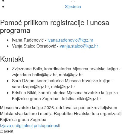
…
Sljedeća
Pomoć prilikom registracije i unosa
programa
Ivana Radenović -
ivana.radenovic@kgz.hr
Vanja Štalec Obradović -
vanja.stalec@kgz.hr
Kontakt
Zvjezdana Balić, koordinatorica Mjeseca hrvatske knjige -
zvjezdana.balic@kgz.hr, mhk@kgz.hr
Sara Džapo, koordinatorica Mjeseca hrvatske knjige -
sara.dzapo@kgz.hr, mhk@kgz.hr
Kristina Nikić, koordinatorica Mjeseca hrvatske knjige za
Knjižnice grada Zagreba - kristina.nikic@kgz.hr
Mjesec hrvatske knjige 2026. održava se pod pokroviteljstvom
Ministarstva kulture i medija Republike Hrvatske te u organizaciji
Knjižnica grada Zagreba.
Izjava o digitalnoj pristupačnosti
© MHK