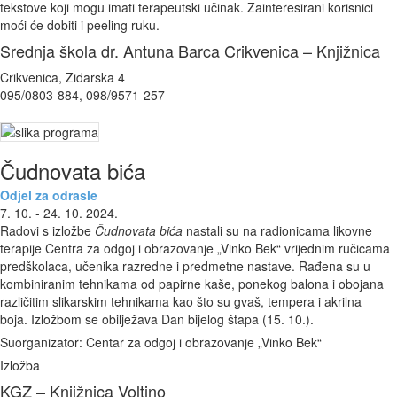
tekstove koji mogu imati terapeutski učinak. Zainteresirani korisnici
moći će dobiti i peeling ruku.
Srednja škola dr. Antuna Barca Crikvenica – Knjižnica
Crikvenica, Zidarska 4
095/0803-884, 098/9571-257
Čudnovata bića
Odjel za odrasle
7. 10. - 24. 10. 2024.
Radovi s izložbe
Čudnovata bića
nastali su na radionicama likovne
terapije Centra za odgoj i obrazovanje „Vinko Bek“ vrijednim ručicama
predškolaca, učenika razredne i predmetne nastave. Rađena su u
kombiniranim tehnikama od papirne kaše, ponekog balona i obojana
različitim slikarskim tehnikama kao što su gvaš, tempera i akrilna
boja. Izložbom se obilježava Dan bijelog štapa (15. 10.).
Suorganizator: Centar za odgoj i obrazovanje „Vinko Bek“
Izložba
KGZ – Knjižnica Voltino