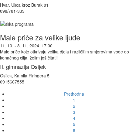
Hvar, Ulica kroz Burak 81
098/781-333
Male priče za velike ljude
11. 10. - 8. 11. 2024. 17:00
Male priče koje otkrivaju velika djela i različitim smjerovima vode do
konačnog cilja, želim još čitati!
II. gimnazija Osijek
Osijek, Kamila Firingera 5
0915667555
Prethodna
1
2
3
4
5
6