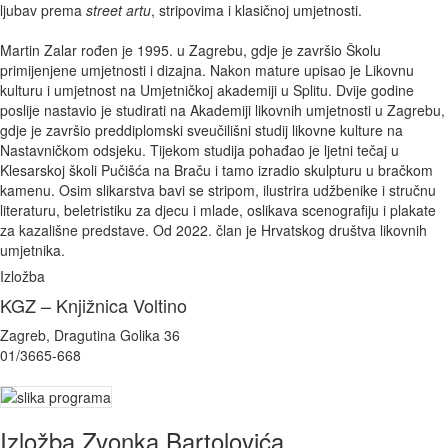
ljubav prema
street artu
, stripovima i klasičnoj umjetnosti.
Martin Zalar rođen je 1995. u Zagrebu, gdje je završio Školu
primijenjene umjetnosti i dizajna. Nakon mature upisao je Likovnu
kulturu i umjetnost na Umjetničkoj akademiji u Splitu. Dvije godine
poslije nastavio je studirati na Akademiji likovnih umjetnosti u Zagrebu,
gdje je završio preddiplomski sveučilišni studij likovne kulture na
Nastavničkom odsjeku. Tijekom studija pohađao je ljetni tečaj u
Klesarskoj školi Pučišća na Braču i tamo izradio skulpturu u bračkom
kamenu. Osim slikarstva bavi se stripom, ilustrira udžbenike i stručnu
literaturu, beletristiku za djecu i mlade, oslikava scenografiju i plakate
za kazališne predstave. Od 2022. član je Hrvatskog društva likovnih
umjetnika.
Izložba
KGZ – Knjižnica Voltino
Zagreb, Dragutina Golika 36
01/3665-668
Izložba Zvonka Bartolovića