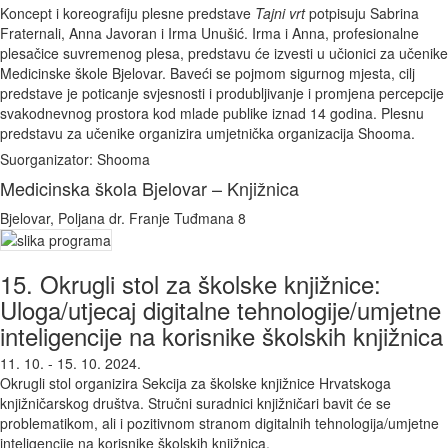
Koncept i koreografiju plesne predstave
Tajni vrt
potpisuju Sabrina
Fraternali, Anna Javoran i Irma Unušić. Irma i Anna, profesionalne
plesačice suvremenog plesa, predstavu će izvesti u učionici za učenike
Medicinske škole Bjelovar. Baveći se pojmom sigurnog mjesta, cilj
predstave je poticanje svjesnosti i produbljivanje i promjena percepcije
svakodnevnog prostora kod mlade publike iznad 14 godina. Plesnu
predstavu za učenike organizira umjetnička organizacija Shooma.
Suorganizator: Shooma
Medicinska škola Bjelovar – Knjižnica
Bjelovar, Poljana dr. Franje Tuđmana 8
15. Okrugli stol za školske knjižnice:
Uloga/utjecaj digitalne tehnologije/umjetne
inteligencije na korisnike školskih knjižnica
11. 10. - 15. 10. 2024.
Okrugli stol organizira Sekcija za školske knjižnice Hrvatskoga
knjižničarskog društva. Stručni suradnici knjižničari bavit će se
problematikom, ali i pozitivnom stranom digitalnih tehnologija/umjetne
inteligencije na korisnike školskih knjižnica.