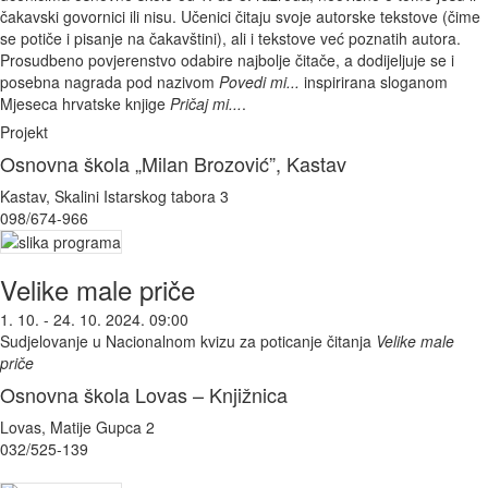
čakavski govornici ili nisu. Učenici čitaju svoje autorske tekstove (čime
se potiče i pisanje na čakavštini), ali i tekstove već poznatih autora.
Prosudbeno povjerenstvo odabire najbolje čitače, a dodijeljuje se i
posebna nagrada pod nazivom
Povedi mi...
inspirirana sloganom
Mjeseca hrvatske knjige
Pričaj mi...
.
Projekt
Osnovna škola „Milan Brozović”, Kastav
Kastav, Skalini Istarskog tabora 3
098/674-966
Velike male priče
1. 10. - 24. 10. 2024. 09:00
Sudjelovanje u Nacionalnom kvizu za poticanje čitanja
Velike male
priče
Osnovna škola Lovas – Knjižnica
Lovas, Matije Gupca 2
032/525-139