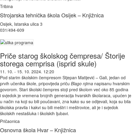
Tribina
Strojarska tehnička škola Osijek – Knjižnica
Osijek, Istarska ulica 3
031/494-609
Priče starog školskog čempresa/ Štorije
storega cemprisa (isprid skule)
11. 10. - 15. 10. 2024. 12:20
Pod starim školskim čempresom Stjepan Matijević – Gali, jedan od
prvih učenika škole, pripovijeda priču
Blago njima
napisanu hvarskim
govorom. Stari školski čempres stoji pred školom već oko 85 godina
i svjedok je vremena brojnih generacija hvarskih školaraca, upućen je
u način na koji su bili poučavani, zna kako su se odijevali, koja su bila
školska pravila i kakvi su bili meštri i meštrovice, ali je i svjedok
školskih nestašluka i školskih ljubavi.
Pričaonica
Osnovna škola Hvar – Knjižnica