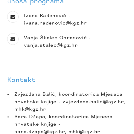
unosa programa
Ivana Radenović -
ivana.radenovic@kgz.hr
Vanja Štalec Obradović -
vanja.stalec@kgz.hr
Kontakt
Zvjezdana Balić, koordinatorica Mjeseca
hrvatske knjige - zvjezdana.balic@kgz.hr,
mhk@kgz.hr
Sara Džapo, koordinatorica Mjeseca
hrvatske knjige -
sara.dzapo@kgz.hr, mhk@kgz.hr