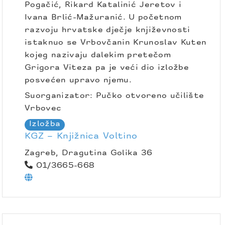
Pogačić, Rikard Katalinić Jeretov i
Ivana Brlić-Mažuranić. U početnom
razvoju hrvatske dječje književnosti
istaknuo se Vrbovčanin Krunoslav Kuten
kojeg nazivaju dalekim pretečom
Grigora Viteza pa je veći dio izložbe
posvećen upravo njemu.
Suorganizator: Pučko otvoreno učilište
Vrbovec
Izložba
KGZ – Knjižnica Voltino
Zagreb, Dragutina Golika 36
01/3665-668