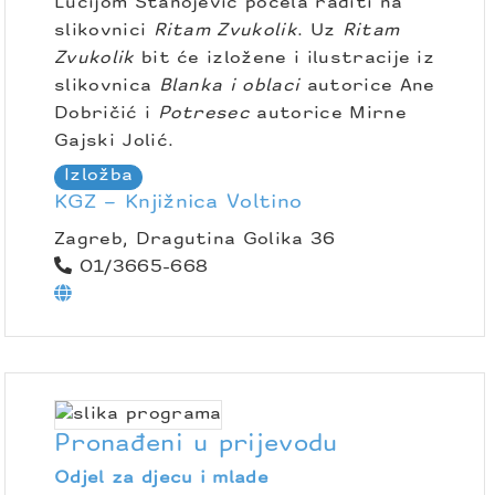
Lucijom Stanojević počela raditi na
slikovnici
Ritam Zvukolik
. Uz
Ritam
Zvukolik
bit će izložene i ilustracije iz
slikovnica
Blanka i oblaci
autorice Ane
Dobričić i
Potresec
autorice Mirne
Gajski Jolić.
Izložba
KGZ – Knjižnica Voltino
Zagreb, Dragutina Golika 36
01/3665-668
Pronađeni u prijevodu
Odjel za djecu i mlade