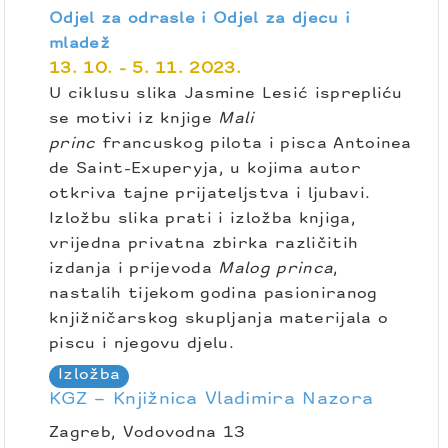
Odjel za odrasle i Odjel za djecu i
mladež
13. 10. - 5. 11. 2023.
U ciklusu slika Jasmine Lesić isprepliću
se motivi iz knjige
Mali
princ
francuskog pilota i pisca Antoinea
de Saint-Exuperyja, u kojima autor
otkriva tajne prijateljstva i ljubavi.
Izložbu slika prati i izložba knjiga,
vrijedna privatna zbirka različitih
izdanja i prijevoda
Malog princa
,
nastalih tijekom godina pasioniranog
knjižničarskog skupljanja materijala o
piscu i njegovu djelu.
Izložba
KGZ – Knjižnica Vladimira Nazora
Zagreb, Vodovodna 13