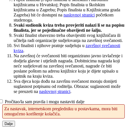
knjižnicama u Hrvatskoj; Popis finalista u školskim
knjižnicama u Zagrebu; Popis finalista u Knjižnicama grada
Zagreba) bit će dostupni na
naslovnoj stranici
početkom
studenoga.
Svaki sudionik kviza treba provjeriti nalazi li se na popisu
finalista, jer se pojedinačne obavijesti ne šalju.
Svaki finalist obavezno treba obavijestiti svog knjižničara ili
učitelja radi organizacije sudjelovanja na završnoj svečanosti.
Svi finalisti i njihove pratnje sudjeluju u
završnoj svečanosti
kviza
.
Na završnoj će svečanosti biti organizirano javno izvlačenje i
dodjela glavne i utješnih nagrada. Dobitnicima nagrada koji
neće sudjelovati na završnoj svečanosti, nagrade će biti
poslane poštom na adresu knjižnice koju je dijete upisalo u
upitnik na kraju kviza.
Sva djeca koja dođu na završnu svečanost moraju donijeti
suglasnost potpisanu od roditelja. Obrazac suglasnosti može
se preuzeti na
naslovnoj stranici
.
Pročitao/la sam pravila i mogu nastaviti dalje
Za nastavak, internetskom pregledniku u postavkama, mora biti
omogućeno korištenje kolačića.