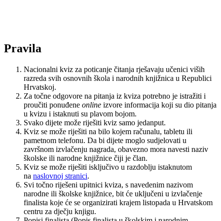
Pravila
Nacionalni kviz za poticanje čitanja rješavaju učenici viših
razreda svih osnovnih škola i narodnih knjižnica u Republici
Hrvatskoj.
Za točne odgovore na pitanja iz kviza potrebno je istražiti i
proučiti ponuđene
online
izvore informacija koji su dio pitanja
u kvizu i istaknuti su plavom bojom.
Svako dijete može riješiti kviz samo jedanput.
Kviz se može riješiti na bilo kojem računalu, tabletu ili
pametnom telefonu. Da bi dijete moglo sudjelovati u
završnom izvlačenju nagrada, obavezno mora navesti naziv
školske ili narodne knjižnice čiji je član.
Kviz se može riješiti isključivo u razdoblju istaknutom
na
naslovnoj stranici
.
Svi točno riješeni upitnici kviza, s navedenim nazivom
narodne ili školske knjižnice, bit će uključeni u izvlačenje
finalista koje će se organizirati krajem listopada u Hrvatskom
centru za dječju knjigu.
Popisi finalista (Popis finalista u školskim i narodnim