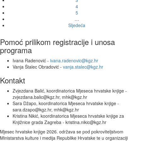
3
4
5
…
Sljedeća
Pomoć prilikom registracije i unosa
programa
Ivana Radenović -
ivana.radenovic@kgz.hr
Vanja Štalec Obradović -
vanja.stalec@kgz.hr
Kontakt
Zvjezdana Balić, koordinatorica Mjeseca hrvatske knjige -
zvjezdana.balic@kgz.hr, mhk@kgz.hr
Sara Džapo, koordinatorica Mjeseca hrvatske knjige -
sara.dzapo@kgz.hr, mhk@kgz.hr
Kristina Nikić, koordinatorica Mjeseca hrvatske knjige za
Knjižnice grada Zagreba - kristina.nikic@kgz.hr
Mjesec hrvatske knjige 2026. održava se pod pokroviteljstvom
Ministarstva kulture i medija Republike Hrvatske te u organizaciji