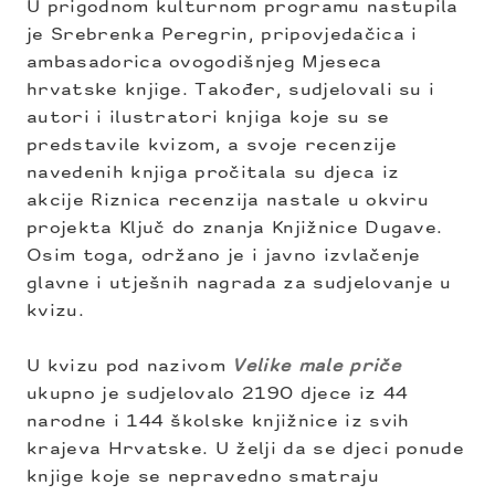
U prigodnom kulturnom programu nastupila
je Srebrenka Peregrin, pripovjedačica i
ambasadorica ovogodišnjeg Mjeseca
hrvatske knjige. Također, sudjelovali su i
autori i ilustratori knjiga koje su se
predstavile kvizom, a svoje recenzije
navedenih knjiga pročitala su djeca iz
akcije Riznica recenzija nastale u okviru
projekta Ključ do znanja Knjižnice Dugave.
Osim toga, održano je i javno izvlačenje
glavne i utješnih nagrada za sudjelovanje u
kvizu.
U kvizu pod nazivom
Velike male priče
ukupno je sudjelovalo 2190 djece iz 44
narodne i 144 školske knjižnice iz svih
krajeva Hrvatske. U želji da se djeci ponude
knjige koje se nepravedno smatraju