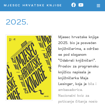
MJESEC HRVATSKE KNJIGE
2025.
Mjesec hrvatske knjige
2025. bio je posvećen
knjižničarima, a održao
se pod sloganom
"Odabrali knjižničari".
Proslov za programsku
knjižicu napisala je
knjižničarka Maja
Lesinger, koja je
bila i
ambasadorica.
Nacionalni kviz za
poticanje čitanja nosio