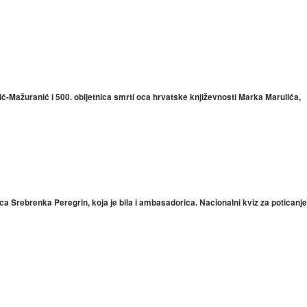
lić-Mažuranić i 500. obljetnica smrti oca hrvatske književnosti Marka Marulića,
ica Srebrenka Peregrin, koja je
bila i ambasadorica. Nacionalni kviz za poticanje