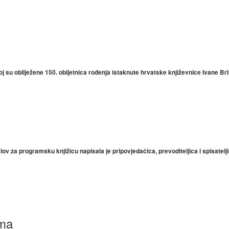
oj su obilježene 150. obljetnica rođenja istaknute hrvatske književnice Ivane Br
lov za programsku knjižicu napisala je pripovjedačica, prevoditeljica i spisatelj
ama