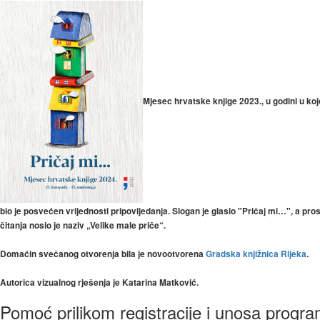
Mjesec hrvatske knjige 2023., u godini u koj
bio je posvećen vrijednosti pripovijedanja. Slogan je glasio "Pričaj mi…", a pros
čitanja nosio je naziv „Velike male priče“.
Domaćin svečanog otvorenja bila je novootvorena
Gradska knjižnica Rijeka
.
Autorica vizualnog rješenja je Katarina Matković.
Pomoć prilikom registracije i unosa progr