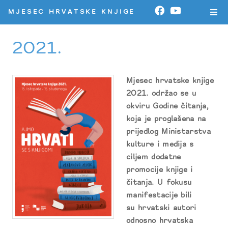
MJESEC HRVATSKE KNJIGE
2021.
Mjesec hrvatske knjige
2021. održao se u
okviru Godine čitanja,
koja je proglašena na
prijedlog Ministarstva
kulture i medija s
ciljem dodatne
promocije knjige i
čitanja. U fokusu
manifestacije bili
su hrvatski autori
odnosno hrvatska