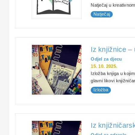
Natječaj u kreativno
Natječaj
Iz knjižnice –
Odjel za djecu
15. 10. 2025.
Izložba knjiga u kojima
glavni likovi knjižničar
Izložba
Iz knjižničar
Odjel za odrasle