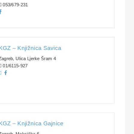
053/679-231
KGZ – Knjižnica Savica
Zagreb, Ulica Ljerke Šram 4
01/6115-927
KGZ – Knjižnica Gajnice
Zagreb, Meksička 6