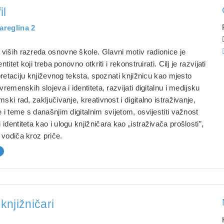
il
areglina 2
.
viših razreda osnovne škole. Glavni motiv radionice je
ntitet koji treba ponovno otkriti i rekonstruirati. Cilj je razvijati
erpretaciju književnog teksta, spoznati knjižnicu kao mjesto
vremenskih slojeva i identiteta, razvijati digitalnu i medijsku
mski rad, zaključivanje, kreativnost i digitalno istraživanje,
e i teme s današnjim digitalnim svijetom, osvijestiti važnost
identiteta kao i ulogu knjižničara kao „istraživača prošlosti”,
 vodiča kroz priče.
 knjižničari
.