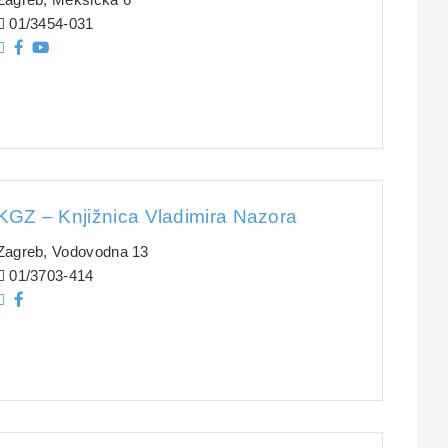
01/3454-031
KGZ – Knjižnica Vladimira Nazora
Zagreb, Vodovodna 13
01/3703-414