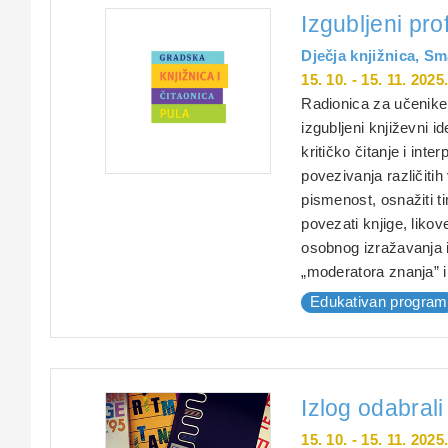
Izgubljeni prof
Dječja knjižnica, Sm
15. 10. - 15. 11. 2025
Radionica za učenike 
izgubljeni književni ide
kritičko čitanje i int
povezivanja različitih 
pismenost, osnažiti ti
povezati knjige, likov
osobnog izražavanja i 
„moderatora znanja” i
Edukativan program
Izlog odabrali
15. 10. - 15. 11. 2025