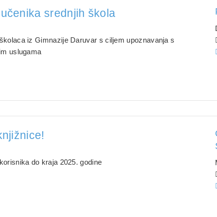
 učenika srednjih škola
.
oškolaca iz Gimnazije Daruvar s ciljem upoznavanja s
čnim uslugama
knjižnice!
.
korisnika do kraja 2025. godine