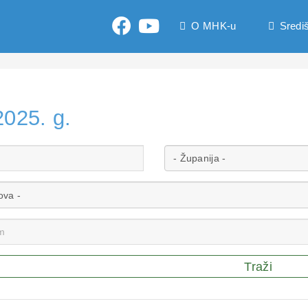
O MHK-u
Središ
2025. g.