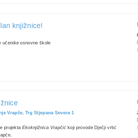
 član knjižnice!
.
e učenike osnovne škole
ižnice
nje Vrapče, Trg Stjepana Severa 1
.
je projekta
Ekoknjižnica Vrapčić
koji provode Dječji vrtić
rapče.