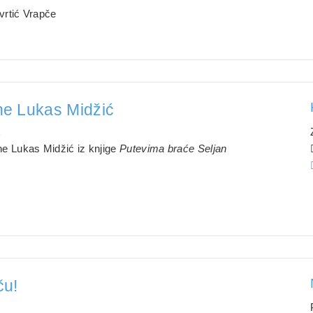
 vrtić Vrapče
ane Lukas Midžić
.
ane Lukas Midžić iz knjige
Putevima braće Seljan
ču!
.