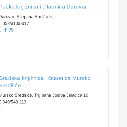
Pučka knjižnica i čitaonica Daruvar
Daruvar, Stjepana Radića 5
098/9109-917
Gradska knjižnica i čitaonica Mursko
Središće
Mursko Središće, Trg bana Josipa Jelačića 10
040/543-113