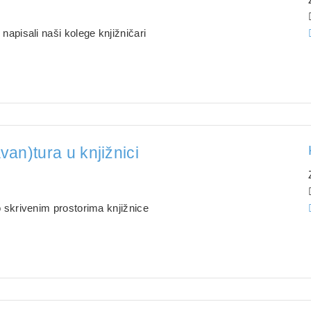
.
 napisali naši kolege knjižničari
avan)tura u knjižnici
.
po skrivenim prostorima knjižnice