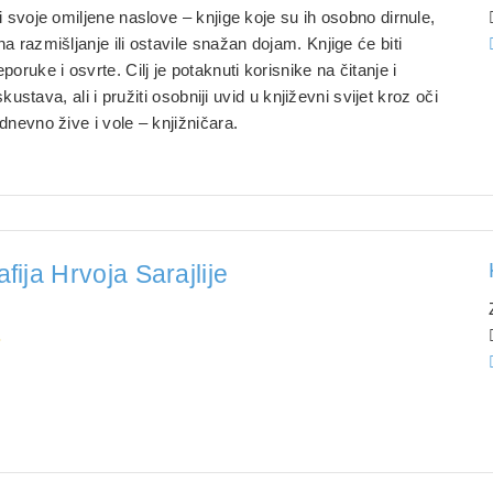
i svoje omiljene naslove – knjige koje su ih osobno dirnule,
a razmišljanje ili ostavile snažan dojam. Knjige će biti
poruke i osvrte. Cilj je potaknuti korisnike na čitanje i
iskustava, ali i pružiti osobniji uvid u književni svijet kroz oči
dnevno žive i vole – knjižničara.
afija Hrvoja Sarajlije
.