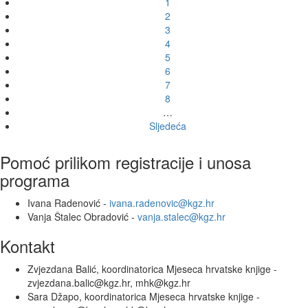
1
2
3
4
5
6
7
8
…
Sljedeća
Pomoć prilikom registracije i unosa
programa
Ivana Radenović -
ivana.radenovic@kgz.hr
Vanja Štalec Obradović -
vanja.stalec@kgz.hr
Kontakt
Zvjezdana Balić, koordinatorica Mjeseca hrvatske knjige -
zvjezdana.balic@kgz.hr, mhk@kgz.hr
Sara Džapo, koordinatorica Mjeseca hrvatske knjige -