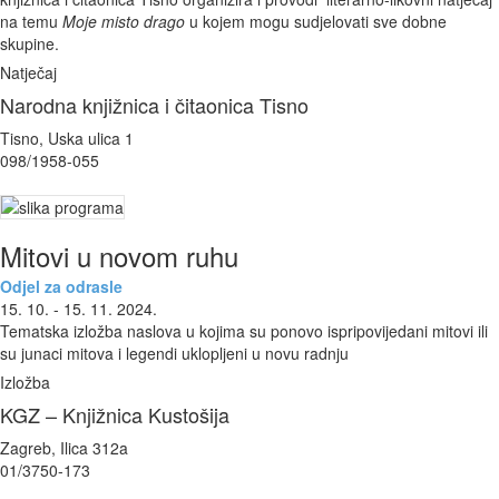
na temu
Moje misto drago
u kojem mogu sudjelovati sve dobne
skupine.
Natječaj
Narodna knjižnica i čitaonica Tisno
Tisno, Uska ulica 1
098/1958-055
Mitovi u novom ruhu
Odjel za odrasle
15. 10. - 15. 11. 2024.
Tematska izložba naslova u kojima su ponovo ispripovijedani mitovi ili
su junaci mitova i legendi uklopljeni u novu radnju
Izložba
KGZ – Knjižnica Kustošija
Zagreb, Ilica 312a
01/3750-173