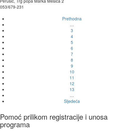
Perušić, Trg popa Marka Mesića 2
053/679-231
Prethodna
…
3
4
5
6
7
8
9
10
11
12
13
…
Sljedeća
Pomoć prilikom registracije i unosa
programa