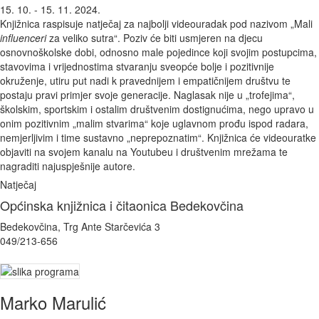
15. 10. - 15. 11. 2024.
Knjižnica raspisuje natječaj za najbolji videouradak pod nazivom „Mali
influenceri
za veliko sutra“. Poziv će biti usmjeren na djecu
osnovnoškolske dobi, odnosno male pojedince koji svojim postupcima,
stavovima i vrijednostima stvaranju sveopće bolje i pozitivnije
okruženje, utiru put nadi k pravednijem i empatičnijem društvu te
postaju pravi primjer svoje generacije. Naglasak nije u „trofejima“,
školskim, sportskim i ostalim društvenim dostignućima, nego upravo u
onim pozitivnim „malim stvarima“ koje uglavnom prođu ispod radara,
nemjerljivim i time sustavno „neprepoznatim“. Knjižnica će videouratke
objaviti na svojem kanalu na Youtubeu i društvenim mrežama te
nagraditi najuspješnije autore.
Natječaj
Općinska knjižnica i čitaonica Bedekovčina
Bedekovčina, Trg Ante Starčevića 3
049/213-656
Marko Marulić