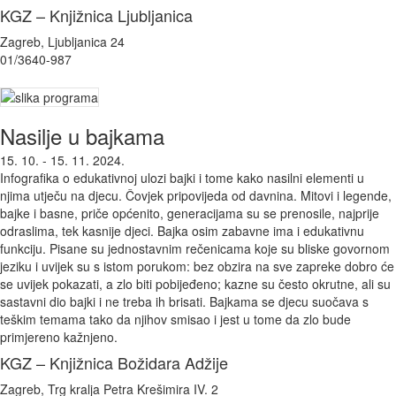
KGZ – Knjižnica Ljubljanica
Zagreb, Ljubljanica 24
01/3640-987
Nasilje u bajkama
15. 10. - 15. 11. 2024.
Infografika o edukativnoj ulozi bajki i tome kako nasilni elementi u
njima utječu na djecu. Čovjek pripovijeda od davnina. Mitovi i legende,
bajke i basne, priče općenito, generacijama su se prenosile, najprije
odraslima, tek kasnije djeci. Bajka osim zabavne ima i edukativnu
funkciju. Pisane su jednostavnim rečenicama koje su bliske govornom
jeziku i uvijek su s istom porukom: bez obzira na sve zapreke dobro će
se uvijek pokazati, a zlo biti pobijeđeno; kazne su često okrutne, ali su
sastavni dio bajki i ne treba ih brisati. Bajkama se djecu suočava s
teškim temama tako da njihov smisao i jest u tome da zlo bude
primjereno kažnjeno.
KGZ – Knjižnica Božidara Adžije
Zagreb, Trg kralja Petra Krešimira IV. 2