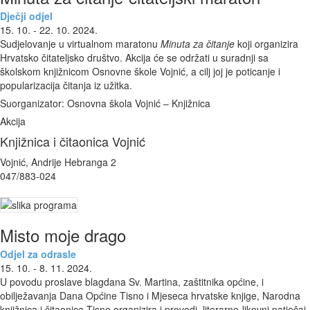
Dječji odjel
15. 10. - 22. 10. 2024.
Sudjelovanje u virtualnom maratonu
Minuta za čitanje
koji organizira
Hrvatsko čitateljsko društvo. Akcija će se održati u suradnji sa
školskom knjižnicom Osnovne škole Vojnić, a cilj joj je poticanje i
popularizacija čitanja iz užitka.
Suorganizator: Osnovna škola Vojnić – Knjižnica
Akcija
Knjižnica i čitaonica Vojnić
Vojnić, Andrije Hebranga 2
047/883-024
Misto moje drago
Odjel za odrasle
15. 10. - 8. 11. 2024.
U povodu proslave blagdana Sv. Martina, zaštitnika općine, i
obilježavanja Dana Općine Tisno i Mjeseca hrvatske knjige, Narodna
knjižnica i čitaonica Tisno organizira i provodi literarno-likovni natječaj