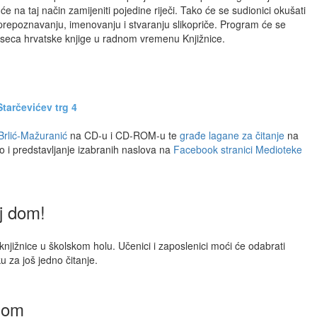
e će na taj način zamijeniti pojedine riječi. Tako će se sudionici okušati
prepoznavanju, imenovanju i stvaranju slikopriče. Program će se
seca hrvatske knjige u radnom vremenu Knjižnice.
tarčevićev trg 4
Brlić-Mažuranić
na CD-u i CD-ROM-u te
građe lagane za čitanje
na
i predstavljanje izabranih naslova na
Facebook stranici Medioteke
oj dom!
 knjižnice u školskom holu. Učenici i zaposlenici moći će odabrati
iku za još jedno čitanje.
igom