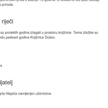
a priroda.
riječi
 su proteklih godina izlagali u prostoru knjižnice. Tema izložbe su
vodu pedeset godina Knjižnice Dubec.
ne
jatelj
egrta Hlapića namijenjen učenicima