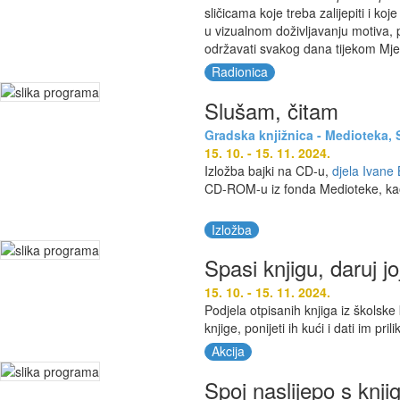
sličicama koje treba zalijepiti i koj
u vizualnom doživljavanju motiva, 
održavati svakog dana tijekom Mje
Radionica
Slušam, čitam
Gradska knjižnica - Medioteka, S
15. 10. - 15. 11. 2024.
Izložba bajki na CD-u,
djela Ivane 
CD-ROM-u iz fonda Medioteke, kao 
Izložba
Spasi knjigu, daruj j
15. 10. - 15. 11. 2024.
Podjela otpisanih knjiga iz školske
knjige, ponijeti ih kući i dati im pril
Akcija
Spoj naslijepo s knj