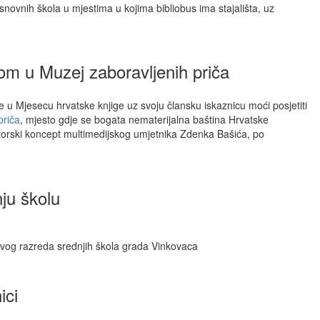
snovnih škola u mjestima u kojima bibliobus ima stajališta, uz
om u Muzej zaboravljenih priča
 u Mjesecu hrvatske knjige uz svoju člansku iskaznicu moći posjetiti
priča
, mjesto gdje se bogata nematerijalna baština Hrvatske
 autorski koncept multimedijskog umjetnika Zdenka Bašića, po
ju školu
rvog razreda srednjih škola grada Vinkovaca
ici