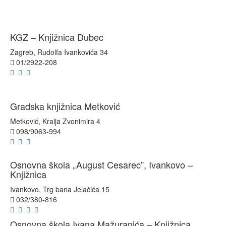
KGZ – Knjižnica Dubec
Zagreb, Rudolfa Ivankovića 34
01/2922-208
Gradska knjižnica Metković
Metković, Kralja Zvonimira 4
098/9063-994
Osnovna škola „August Cesarec”, Ivankovo –
Knjižnica
Ivankovo, Trg bana Jelačića 15
032/380-816
Osnovna škola Ivana Mažuranića – Knjižnica