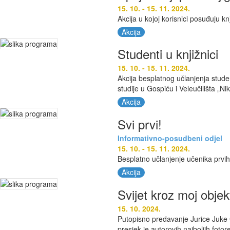
15. 10. - 15. 11. 2024.
Akcija u kojoj korisnici posuđuju k
Akcija
Studenti u knjižnici
15. 10. - 15. 11. 2024.
Akcija besplatnog učlanjenja stud
studije u Gospiću i Veleučilišta „N
Akcija
Svi prvi!
Informativno-posudbeni odjel
15. 10. - 15. 11. 2024.
Besplatno učlanjenje učenika prvih
Akcija
Svijet kroz moj objek
15. 10. 2024.
Putopisno predavanje Jurice Juke G
presjek je autorovih najboljih fotore