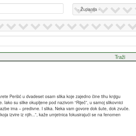
ete Peršić u dvadeset osam slika koje zajedno čine tihu knjigu
le. Iako su slike okupljene pod nazivom “Riječ”, u samoj slikovnici
Glazbe ima – predivne. I slika. Neka vam govore dok šute, dok zvuče.
ja izvire iz njih...”, kaže umjetnica fokusirajući se na fenomen