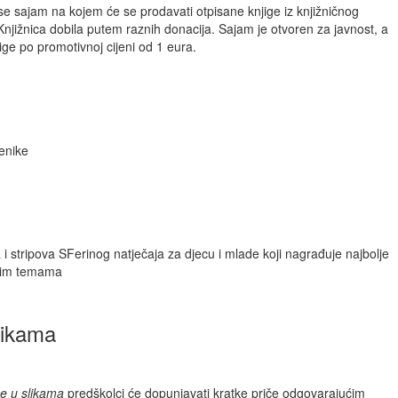
se sajam na kojem će se prodavati otpisane knjige iz knjižničnog
Knjižnica dobila putem raznih donacija. Sajam je otvoren za javnost, a
jige po promotivnoj cijeni od 1 eura.
jenike
i stripova SFerinog natječaja za djecu i mlade koji nagrađuje najbolje
anim temama
slikama
iče u slikama
predškolci će dopunjavati kratke priče odgovarajućim