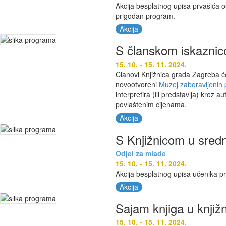
Akcija besplatnog upisa prvašića o
prigodan program.
Akcija
S članskom iskaznic
15. 10. - 15. 11. 2024.
Članovi Knjižnica grada Zagreba će
novootvoreni
Muzej zaboravljenih 
interpretira (ili predstavlja) kroz
povlaštenim cijenama.
Akcija
S Knjižnicom u sredn
Odjel za mlade
15. 10. - 15. 11. 2024.
Akcija besplatnog upisa učenika p
Akcija
Sajam knjiga u knjižn
15. 10. - 15. 11. 2024.