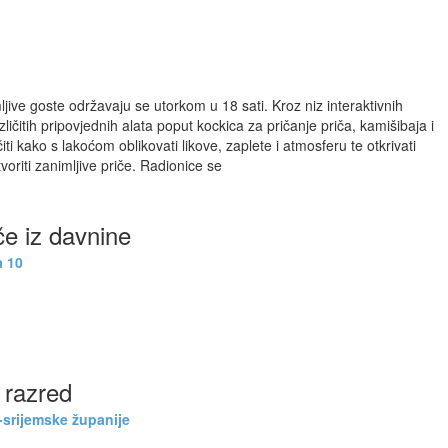
jive goste održavaju se utorkom u 18 sati. Kroz niz interaktivnih
azličitih pripovjednih alata poput kockica za pričanje priča, kamišibaja i
čiti kako s lakoćom oblikovati likove, zaplete i atmosferu te otkrivati
oriti zanimljive priče. Radionice se
če iz davnine
a 10
 razred
srijemske županije