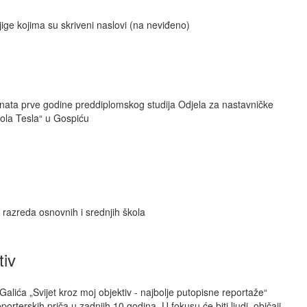
njige kojima su skriveni naslovi (na neviđeno)
enata prve godine preddiplomskog studija Odjela za nastavničke
ikola Tesla“ u Gospiću
 razreda osnovnih i srednjih škola
tiv
alića „Svijet kroz moj objektiv - najbolje putopisne reportaže“
porterskih priča u zadnjih 10 godina. U fokusu će biti ljudi, običaji,