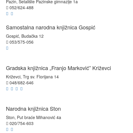
Pazin, Šetalište Pazinske gimnazije 1a
052/624-488
Samostalna narodna knjižnica Gospić
Gospić, Budačka 12
053/575-056
Gradska knjižnica „Franjo Marković” Križevci
Križevci, Trg sv. Florijana 14
048/682-646
Narodna knjižnica Ston
Ston, Put braće Mihanović 4a
020/754-603