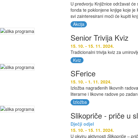
U predvorju Knjižnice održavat će 
fonda te poklonjene knjige koje je 
svi zainteresirani moći će kupiti kn
Akcija
Senior Trivija Kviz
15. 10. - 15. 11. 2024.
Tradicionalni trivija kviz za umirovl
Kviz
SFerice
15. 10. - 1. 11. 2024.
Izložba nagrađenih likovnih radova 
literarne i likovne radove po zad
Izložba
Slikopriče - priče u 
Dječji odjel
15. 10. - 15. 11. 2024.
U okviru aktivnosti
Slikopriče – pr