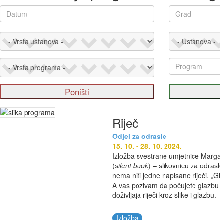
Riječ
Odjel za odrasle
15. 10. - 28. 10. 2024.
Izložba svestrane umjetnice Margar
(
silent book
) – slikovnicu za odras
nema niti jedne napisane riječi. „
A vas pozivam da počujete glazbu ko
doživljaja riječi kroz slike i glazbu.
Izložba