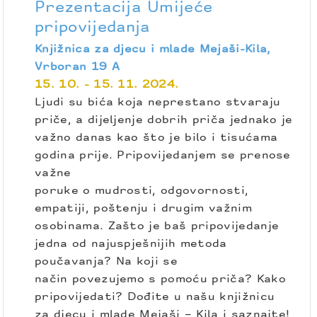
Prezentacija Umijeće
pripovijedanja
Knjižnica za djecu i mlade Mejaši-Kila,
Vrboran 19 A
15. 10. - 15. 11. 2024.
Ljudi su bića koja neprestano stvaraju
priče, a dijeljenje dobrih priča jednako je
važno danas kao što je bilo i tisućama
godina prije. Pripovijedanjem se prenose
važne
poruke o mudrosti, odgovornosti,
empatiji, poštenju i drugim važnim
osobinama. Zašto je baš pripovijedanje
jedna od najuspješnijih metoda
poučavanja? Na koji se
način povezujemo s pomoću priča? Kako
pripovijedati? Dođite u našu knjižnicu
za djecu i mlade Mejaši – Kila i saznajte!