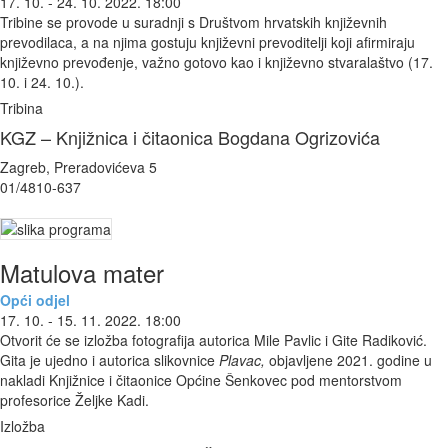
17. 10. - 24. 10. 2022. 18:00
Tribine se provode u suradnji s Društvom hrvatskih književnih
prevodilaca, a na njima gostuju književni prevoditelji koji afirmiraju
književno prevođenje, važno gotovo kao i književno stvaralaštvo (17.
10. i 24. 10.).
Tribina
KGZ – Knjižnica i čitaonica Bogdana Ogrizovića
Zagreb, Preradovićeva 5
01/4810-637
Matulova mater
Opći odjel
17. 10. - 15. 11. 2022. 18:00
Otvorit će se izložba fotografija autorica Mile Pavlic i Gite Radiković.
Gita je ujedno i autorica slikovnice
Plavac,
objavljene 2021. godine u
nakladi Knjižnice i čitaonice Općine Šenkovec pod mentorstvom
profesorice Željke Kadi.
Izložba