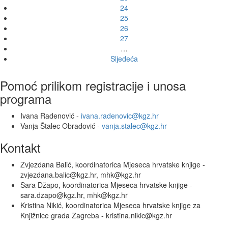
24
25
26
27
…
Sljedeća
Pomoć prilikom registracije i unosa
programa
Ivana Radenović -
ivana.radenovic@kgz.hr
Vanja Štalec Obradović -
vanja.stalec@kgz.hr
Kontakt
Zvjezdana Balić, koordinatorica Mjeseca hrvatske knjige -
zvjezdana.balic@kgz.hr, mhk@kgz.hr
Sara Džapo, koordinatorica Mjeseca hrvatske knjige -
sara.dzapo@kgz.hr, mhk@kgz.hr
Kristina Nikić, koordinatorica Mjeseca hrvatske knjige za
Knjižnice grada Zagreba - kristina.nikic@kgz.hr