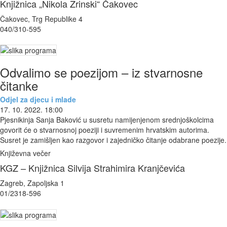
Knjižnica „Nikola Zrinski“ Čakovec
Čakovec, Trg Republike 4
040/310-595
Odvalimo se poezijom – iz stvarnosne
čitanke
Odjel za djecu i mlade
17. 10. 2022. 18:00
Pjesnikinja Sanja Baković u susretu namijenjenom srednjoškolcima
govorit će o stvarnosnoj poeziji i suvremenim hrvatskim autorima.
Susret je zamišljen kao razgovor i zajedničko čitanje odabrane poezije.
Književna večer
KGZ – Knjižnica Silvija Strahimira Kranjčevića
Zagreb, Zapoljska 1
01/2318-596