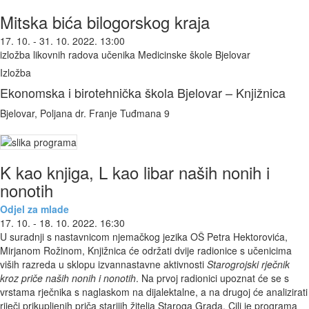
Mitska bića bilogorskog kraja
17. 10. - 31. 10. 2022. 13:00
izložba likovnih radova učenika Medicinske škole Bjelovar
Izložba
Ekonomska i birotehnička škola Bjelovar – Knjižnica
Bjelovar, Poljana dr. Franje Tuđmana 9
K kao knjiga, L kao libar naših nonih i
nonotih
Odjel za mlade
17. 10. - 18. 10. 2022. 16:30
U suradnji s nastavnicom njemačkog jezika OŠ Petra Hektorovića,
Mirjanom Rožinom, Knjižnica će održati dvije radionice s učenicima
viših razreda u sklopu izvannastavne aktivnosti
Starogrojski rječnik
kroz priče naših nonih i nonotih
. Na prvoj radionici upoznat će se s
vrstama rječnika s naglaskom na dijalektalne, a na drugoj će analizirati
riječi prikupljenih priča starijih žitelja Staroga Grada. Cilj je programa