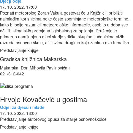
Dječji odjel
17. 10. 2022. 17:00
Poznati meteorolog Zoran Vakula gostovat će u Knjižnici i približiti
najmlađim korisnicima neke često spominjane meteorološke termine,
kako bi bolje razumjeli meteorološke informacije, osobito u doba sve
očitijih klimatskih promjena i globalnog zatopljenja. Druženje je
primarno namijenjeno djeci starije vrtićke skupine i učenicima nižih
razreda osnovne škole, ali i svima drugima koje zanima ova tematika.
Predstavljanje knjige
Gradska knjižnica Makarska
Makarska, Don Mihovila Pavlinovića 1
021/612-042
Hrvoje Kovačević u gostima
Odjel za djecu i mlade
17. 10. 2022. 18:00
Predstavljanje autorovog opusa za starije osnovnoškolce
Predstavljanje knjige