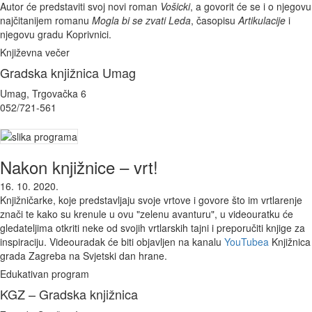
Autor će predstaviti svoj novi roman
Vošicki
, a govorit će se i o njegovu
najčitanijem romanu
Mogla bi se zvati Leda
, časopisu
Artikulacije
i
njegovu gradu Koprivnici.
Književna večer
Gradska knjižnica Umag
Umag, Trgovačka 6
052/721-561
Nakon knjižnice – vrt!
16. 10. 2020.
Knjižničarke, koje predstavljaju svoje vrtove i govore što im vrtlarenje
znači te kako su krenule u ovu "zelenu avanturu", u videouratku će
gledateljima otkriti neke od svojih vrtlarskih tajni i preporučiti knjige za
inspiraciju. Videouradak će biti objavljen na kanalu
YouTubea
Knjižnica
grada Zagreba na Svjetski dan hrane.
Edukativan program
KGZ – Gradska knjižnica