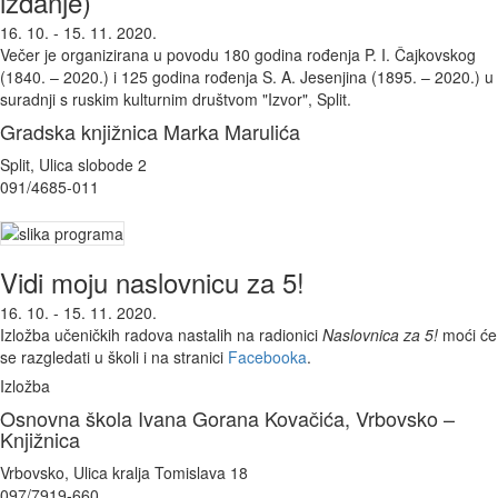
izdanje)
16. 10. - 15. 11. 2020.
Večer je organizirana u povodu 180 godina rođenja P. I. Čajkovskog
(1840. – 2020.) i 125 godina rođenja S. A. Jesenjina (1895. – 2020.) u
suradnji s ruskim kulturnim društvom "Izvor", Split.
Gradska knjižnica Marka Marulića
Split, Ulica slobode 2
091/4685-011
Vidi moju naslovnicu za 5!
16. 10. - 15. 11. 2020.
Izložba učeničkih radova nastalih na radionici
Naslovnica za 5!
moći će
se razgledati u školi i na stranici
Facebooka
.
Izložba
Osnovna škola Ivana Gorana Kovačića, Vrbovsko –
Knjižnica
Vrbovsko, Ulica kralja Tomislava 18
097/7919-660