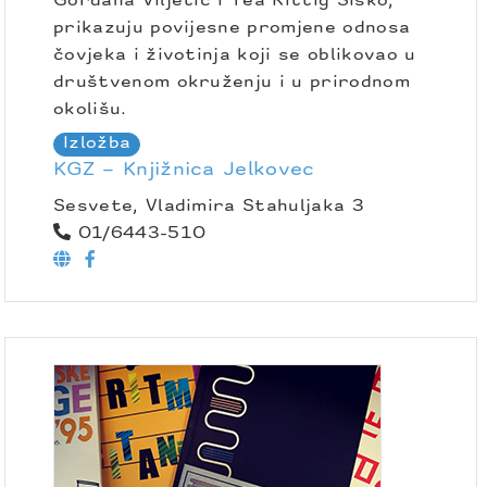
Gordana Viljetić i Tea Rittig Šiško,
prikazuju povijesne promjene odnosa
čovjeka i životinja koji se oblikovao u
društvenom okruženju i u prirodnom
okolišu.
Izložba
KGZ – Knjižnica Jelkovec
Sesvete, Vladimira Stahuljaka 3
01/6443-510